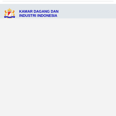
KAMAR DAGANG DAN
INDUSTRI INDONESIA
Jl. Soekarno No. 116, Kota Banggae, Provinsi Banggae 67898
admin@kadinkotabanggae.org
081298765452
Ikuti Sosial Media Resmi KADIN
Dataweb
Aceh Tamiang
Agats
Arso
Bajawa
Bengkayang
Bengkulu Tengah