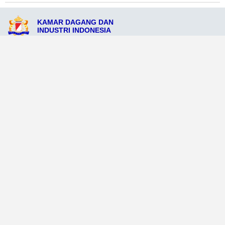
KAMAR DAGANG DAN
INDUSTRI INDONESIA
Jl. Soekarno No. 116, Kota Banggae, Provinsi Banggae 67898
admin@kadinkotabanggae.org
081298765452
Ikuti Sosial Media Resmi KADIN
Dataweb
Aceh Tamiang
Agats
Arso
Bajawa
Bengkayang
Bengkulu Tengah